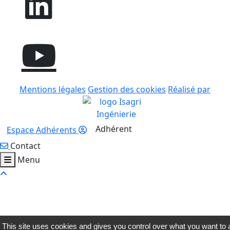
Mentions légales
Gestion des cookies
Réalisé par
Adhérent
Espace Adhérents
Contact
Ouvrir le menu
Fermer le menu
Menu
This site uses cookies and gives you control over what you want to 